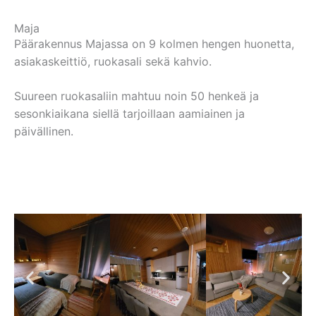
Maja
Päärakennus Majassa on 9 kolmen hengen huonetta,
asiakaskeittiö, ruokasali sekä kahvio.
Suureen ruokasaliin mahtuu noin 50 henkeä ja
sesonkiaikana siellä tarjoillaan aamiainen ja
päivällinen.