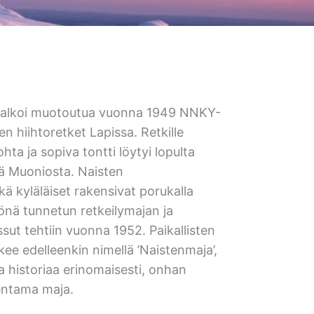
a alkoi muotoutua vuonna 1949 NNKY-
ten hiihtoretket Lapissa. Retkille
kohta ja sopiva tontti löytyi lopulta
tä Muoniosta. Naisten
ä kyläläiset rakensivat porukalla
önä tunnetun retkeilymajan ja
sut tehtiin vuonna 1952. Paikallisten
ee edelleenkin nimellä ’Naistenmaja’,
 historiaa erinomaisesti, onhan
entama maja.