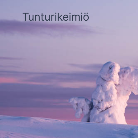
Siirry
sisältöön
Tunturikeimiö