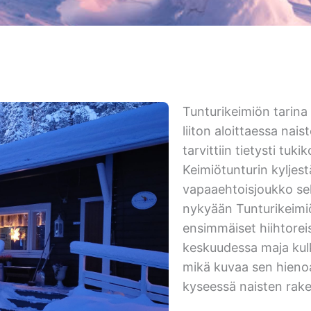
Tunturikeimiön tarin
liiton aloittaessa nais
tarvittiin tietysti tuki
Keimiötunturin kyljes
vapaaehtoisjoukko sek
nykyään Tunturikeimi
ensimmäiset hiihtoreis
keskuudessa maja kulk
mikä kuvaa sen hienoa
kyseessä naisten rak